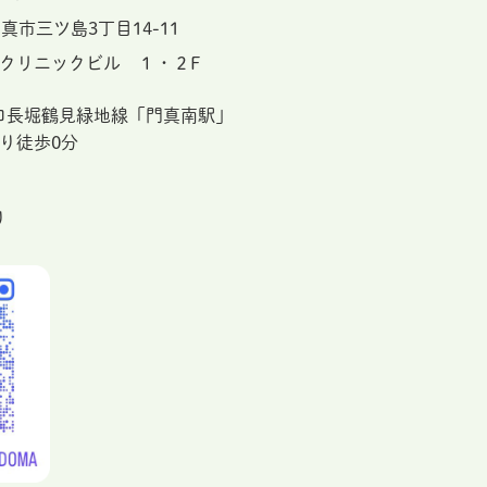
真市三ツ島3丁目14-11
クリニックビル １・２F
ロ長堀鶴見緑地線「門真南駅」
り徒歩0分
り