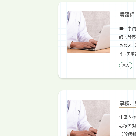
看護師
■仕事内
師の診察
糸など 
う -医
求人
事務、
仕事内容
者様の対
（診療