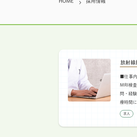
HOME
採用情報
放射線
■仕事
MRI検
問・経験
療時間に基
求人