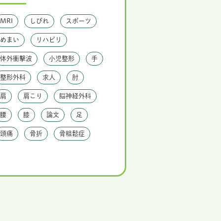
MRI
しびれ
スポーツ
めまい
リハビリ
体外衝撃波
小児整形
手
整形外科
求人
肘
肩
肩こり
脳神経外科
腰
膝
論文
足
頭痛
骨折
骨粗鬆症