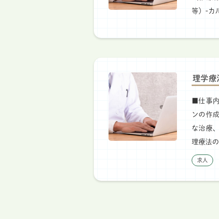
等）-カ
理学療
■仕事内
ンの作
な治療、
理療法の
求人