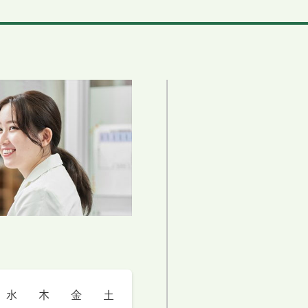
水
木
金
土