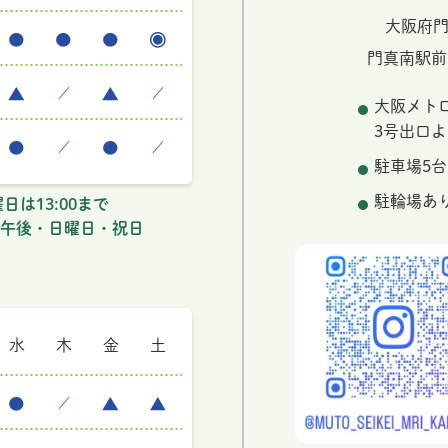
大阪府門
門真南駅前
／
／
大阪メト
3号出口よ
／
／
駐車場5台
駐輪場あ
日は13:00まで
午後・日曜日・祝日
水
木
金
土
／