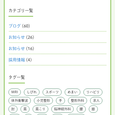
カテゴリ一覧
ブログ
(60)
お知らせ
(26)
お知らせ
(16)
採用情報
(4)
タグ一覧
MRI
しびれ
スポーツ
めまい
リハビリ
体外衝撃波
小児整形
手
整形外科
求人
肘
肩
肩こり
脳神経外科
腰
膝