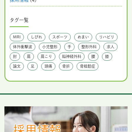
タグ一覧
MRI
しびれ
スポーツ
めまい
リハビリ
体外衝撃波
小児整形
手
整形外科
求人
肘
肩
肩こり
脳神経外科
腰
膝
論文
足
頭痛
骨折
骨粗鬆症