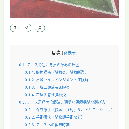
スポーツ
肩
目次
[
非表示
]
0.1.
テニスで起こる肩の痛みの原因
0.1.1.
腱板損傷（腱板炎、腱板断裂）
0.1.2.
肩峰下インピンジメント症候群
0.1.3.
上腕二頭筋長頭腱炎
0.1.4.
石灰沈着性腱板炎
0.2.
テニス肩痛の治療法と適切な医療機関の選び方
0.2.1.
保存療法（投薬、注射、リハビリテーション）
0.2.2.
手術療法（関節鏡手術など）
0.2.3.
テニスへの復帰時期