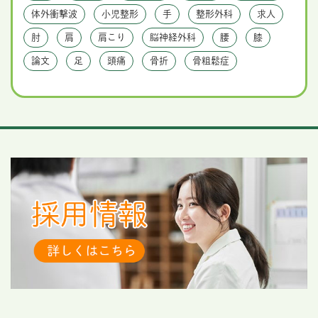
体外衝撃波
小児整形
手
整形外科
求人
肘
肩
肩こり
脳神経外科
腰
膝
論文
足
頭痛
骨折
骨粗鬆症