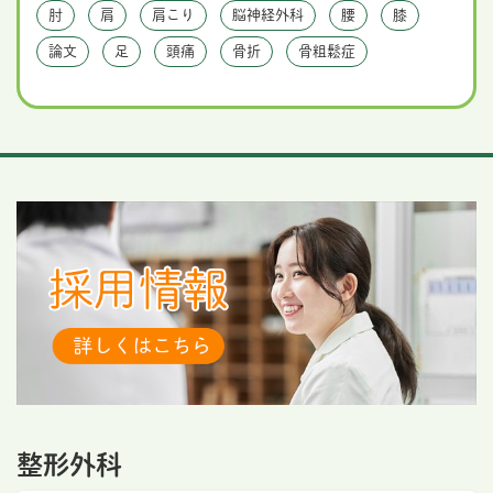
肘
肩
肩こり
脳神経外科
腰
膝
論文
足
頭痛
骨折
骨粗鬆症
整形外科