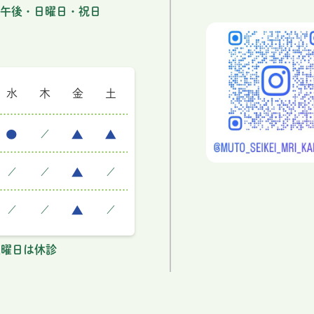
午後・日曜日・祝日
水
木
金
土
／
／
／
／
／
／
／
・土曜日は休診