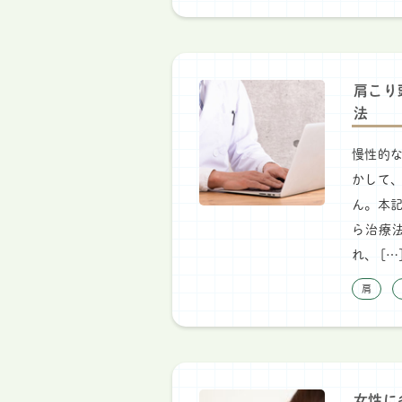
肩こり
法
慢性的
かして
ん。本
ら治療
れ、 […
肩
女性に