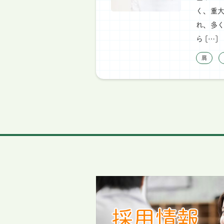
く、重大
れ、多
ら […]
肩