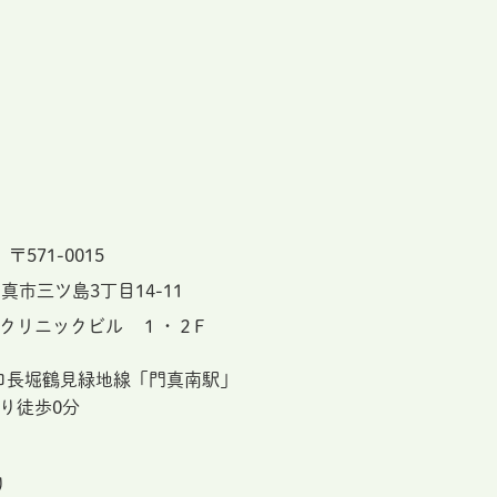
〒571-0015
真市三ツ島3丁目14-11
クリニックビル １・２F
ロ長堀鶴見緑地線「門真南駅」
り徒歩0分
り