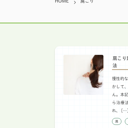
HOME
肩こり
肩こり
法
慢性的
かして
ん。本
ら治療
れ、 […
肩