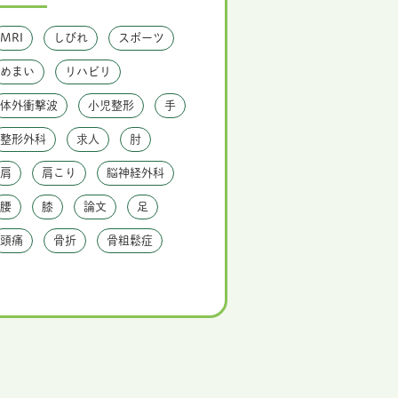
MRI
しびれ
スポーツ
めまい
リハビリ
体外衝撃波
小児整形
手
整形外科
求人
肘
肩
肩こり
脳神経外科
腰
膝
論文
足
頭痛
骨折
骨粗鬆症