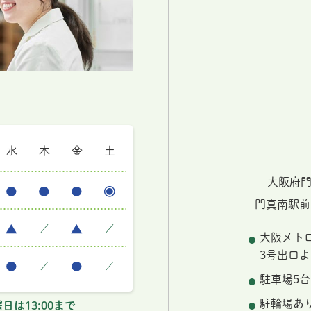
水
木
金
土
大阪府門
門真南駅前
／
／
大阪メト
3号出口よ
／
／
駐車場5台
駐輪場あ
日は13:00まで