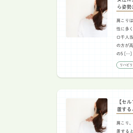
ら姿勢
肩こり
性に多
口千人
の方が
の5 […]
リハビリ
【セル
置する
肩こり、
置する