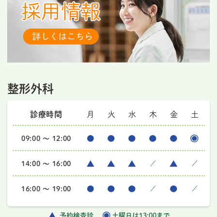
整形外科
診療時間
月
火
水
木
金
土
09:00 ～ 12:00
14:00 ～ 16:00
／
／
16:00 ～ 19:00
／
／
予約検査診
土曜日は13:00まで