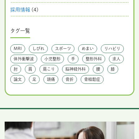
採用情報
(4)
タグ一覧
MRI
しびれ
スポーツ
めまい
リハビリ
体外衝撃波
小児整形
手
整形外科
求人
肘
肩
肩こり
脳神経外科
腰
膝
論文
足
頭痛
骨折
骨粗鬆症