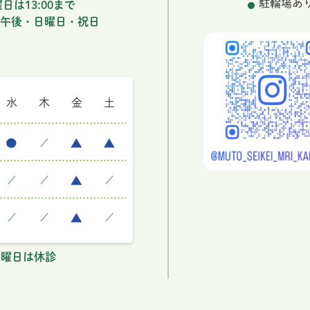
駐輪場あ
日は13:00まで
午後・日曜日・祝日
水
木
金
土
／
／
／
／
／
／
／
・土曜日は休診