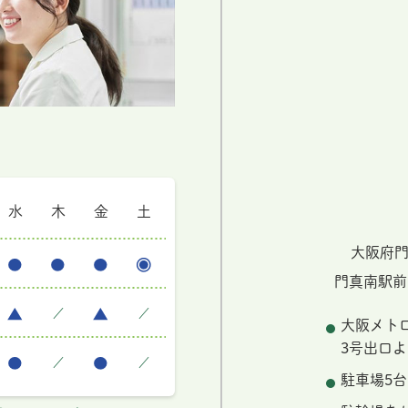
水
木
金
土
大阪府門
門真南駅前
／
／
大阪メト
3号出口よ
／
／
駐車場5台