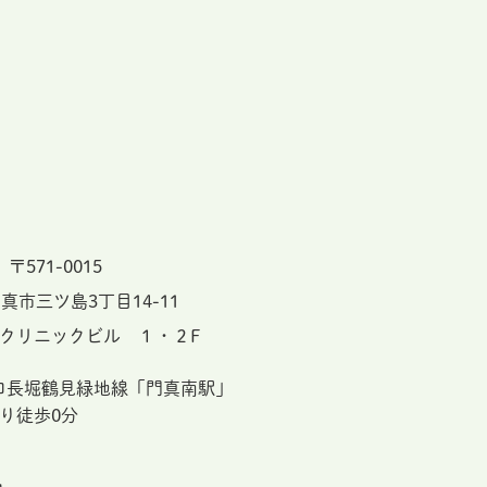
〒571-0015
真市三ツ島3丁目14-11
クリニックビル １・２F
ロ長堀鶴見緑地線「門真南駅」
り徒歩0分