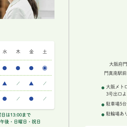
水
木
金
土
大阪府門
門真南駅前
／
／
大阪メト
3号出口よ
／
／
駐車場5台
駐輪場あ
日は13:00まで
午後・日曜日・祝日