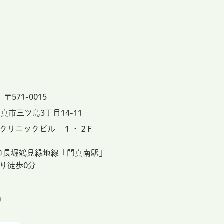
〒571-0015
真市三ツ島3丁目14-11
クリニックビル １・２F
ロ長堀鶴見緑地線「門真南駅」
り徒歩0分
り