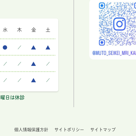
水
木
金
土
／
／
／
／
／
／
／
・土曜日は休診
個人情報保護方針
サイトポリシー
サイトマップ