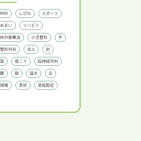
MRI
しびれ
スポーツ
めまい
リハビリ
体外衝撃波
小児整形
手
整形外科
求人
肘
肩
肩こり
脳神経外科
腰
膝
論文
足
頭痛
骨折
骨粗鬆症