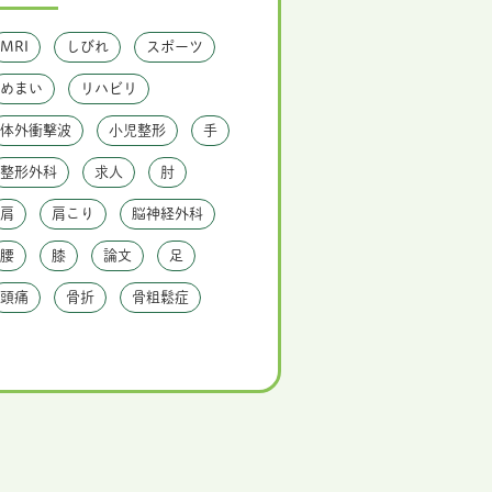
MRI
しびれ
スポーツ
めまい
リハビリ
体外衝撃波
小児整形
手
整形外科
求人
肘
肩
肩こり
脳神経外科
腰
膝
論文
足
頭痛
骨折
骨粗鬆症