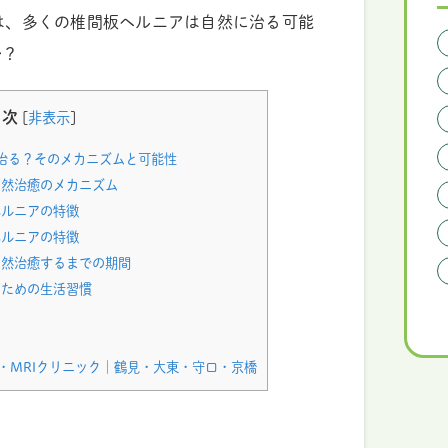
は、多くの椎間板ヘルニアは自然に治る可能
か？
目次
[
非表示
]
治る？そのメカニズムと可能性
然治癒のメカニズム
ルニアの特徴
ルニアの特徴
然治癒するまでの期間
ための生活習慣
・MRIクリニック｜鶴見・大東・守口・京橋