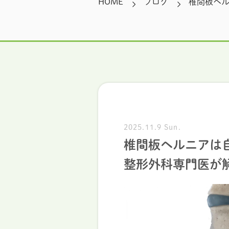
HOME
ブログ
椎間板ヘ
2025.11.9 Sun.
椎間板ヘルニアは
整形外科専門医が