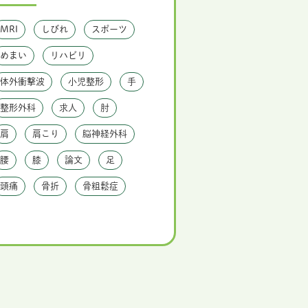
MRI
しびれ
スポーツ
めまい
リハビリ
体外衝撃波
小児整形
手
整形外科
求人
肘
肩
肩こり
脳神経外科
腰
膝
論文
足
頭痛
骨折
骨粗鬆症