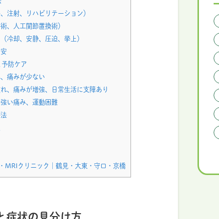
法
、注射、リハビリテーション）
術、人工関節置換術）
（冷却、安静、圧迫、挙上）
目安
と予防ケア
、痛みが少ない
れ、痛みが増強、日常生活に支障あり
強い痛み、運動困難
療法
点
・MRIクリニック｜鶴見・大東・守口・京橋
と症状の見分け方