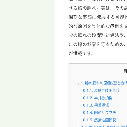
うる膝の腫れ。実は、その
深刻な事態に発展する可能
的な原因を具体的な症例を
での腫れの段階別対処法や
たの膝の健康を守るための
が満載です。
0.1.
膝の腫れの原因5選と症
0.1.1.
変形性膝関節症
0.1.2.
半月板損傷
0.1.3.
靭帯損傷
0.1.4.
関節リウマチ
0.1.5.
感染性関節炎