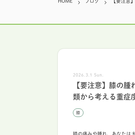
HOME
ブログ
【要注意
2026.3.1 Sun.
【要注意】膝の腫
類から考える重症
膝
膝の痛みや腫れ、あなたは大